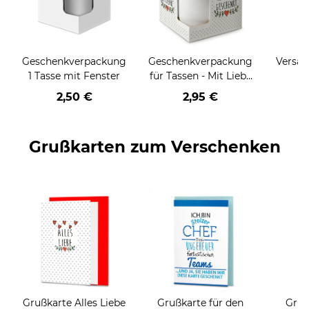
Geschenkverpackung
Geschenkverpackung
Versan
1 Tasse mit Fenster
für Tassen - Mit Liebe
geschenkt
2,50 €
2,95 €
Grußkarten zum Verschenken
Grußkarte Alles Liebe
Grußkarte für den
Gruß