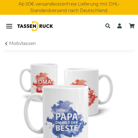
Ab 50€ versandkostenfreie Lieferung mit DHL-
Standardversand nach Deutschland.
Motivtassen