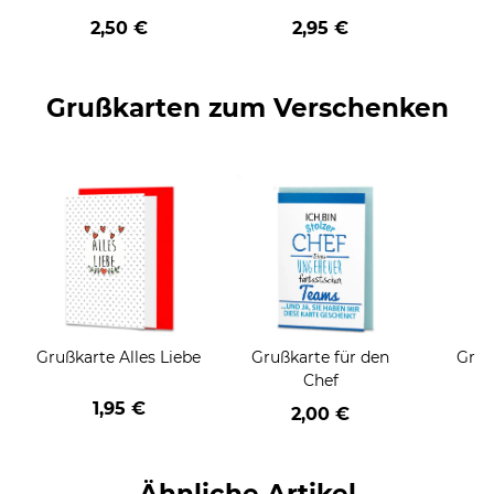
geschenkt
2,50 €
2,95 €
Grußkarten zum Verschenken
Grußkarte Alles Liebe
Grußkarte für den
Gruß
Chef
1,95 €
2,00 €
Ähnliche Artikel