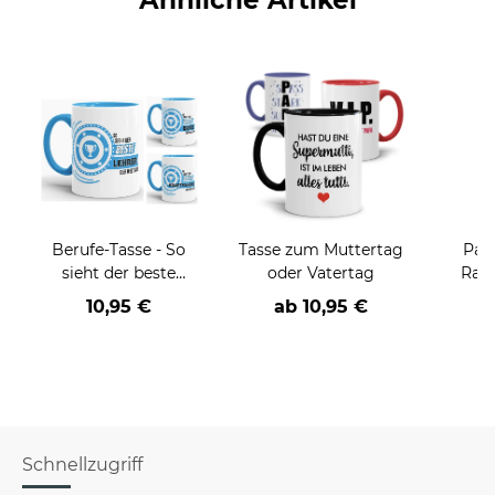
Berufe-Tasse - So
Tasse zum Muttertag
Pan
sieht der beste
oder Vatertag
Rand
BERUF aus -
10,95 €
ab
10,95 €
a
verschiedene Berufe
für Männer - Hellblau
Schnellzugriff