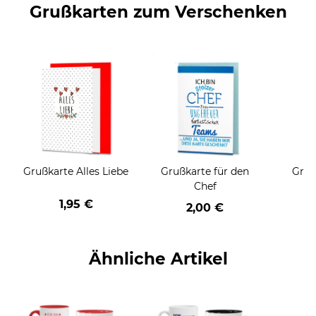
Grußkarten zum Verschenken
Grußkarte Alles Liebe
Grußkarte für den
Gruß
Chef
1,95 €
2,00 €
Ähnliche Artikel