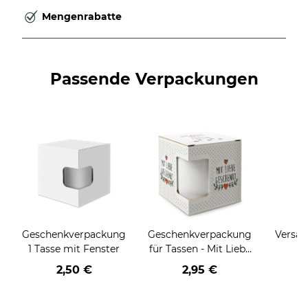
Mengenrabatte
Passende Verpackungen
Geschenkverpackung
Geschenkverpackung
Versan
1 Tasse mit Fenster
für Tassen - Mit Liebe
geschenkt
2,50 €
2,95 €