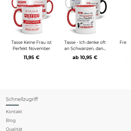
Tasse Keine Frau ist
Tasse - Ich denke oft
Frech
Perfekt November
an Schwänzen, dann
K
fällt mir ein, ich bin
Blum
11,95 €
ab
10,95 €
a
der/die Lehrer/in
Belei
Schnellzugriff
Kontakt
Blog
Qualität