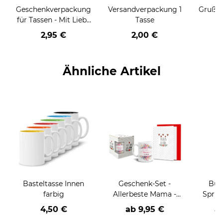
Geschenkverpackung
Versandverpackung 1
Grußka
für Tassen - Mit Liebe
Tasse
geschenkt
2,95 €
2,00 €
Ähnliche Artikel
Basteltasse Innen
Geschenk-Set -
Bür
farbig
Allerbeste Mama -
Spruc
Tasse inkl. Grußkarte
und 
4,50 €
ab
9,95 €
a
und Geschenk-Box