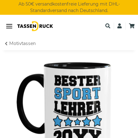
Ab 50€ versandkostenfreie Lieferung mit DHL-
Standardversand nach Deutschland.
Motivtassen