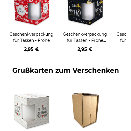
Geschenkverpackung
Geschenkverpackung
Gesch
für Tassen - Frohe
für Tassen - Frohe
für T
Weihnachten - HO
Weihnachten - HO
Wei
2,95 €
2,95 €
HO HO - rot
HO HO - schwarz
Grußkarten zum Verschenken