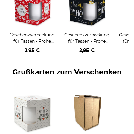
Geschenkverpackung
Geschenkverpackung
Gesch
für Tassen - Frohe
für Tassen - Frohe
für T
Weihnachten - HO
Weihnachten - HO
Wei
2,95 €
2,95 €
HO HO - rot
HO HO - schwarz
Grußkarten zum Verschenken