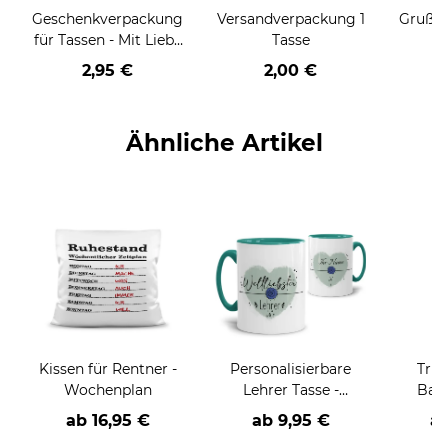
Geschenkverpackung
Versandverpackung 1
Grußka
für Tassen - Mit Liebe
Tasse
geschenkt
2,95 €
2,00 €
Ähnliche Artikel
Kissen für Rentner -
Personalisierbare
Trin
Wochenplan
Lehrer Tasse -
Bam
Weltliebster Lehrer
Danke
ab
16,95 €
ab
9,95 €
a
geh