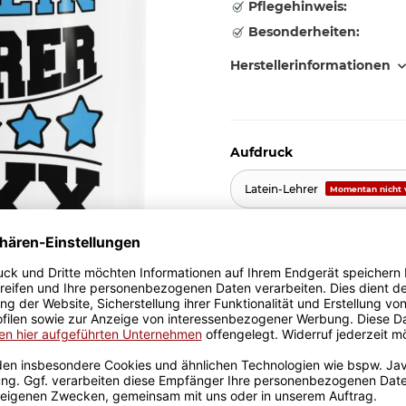
Pflegehinweis:
Besonderheiten:
Herstellerinformationen
Aufdruck
Latein-Lehrer
Momentan nicht 
11,95 €
inkl. 19% MwSt. , zzgl.
Versand
Größere Stückzahl? Anfrage 