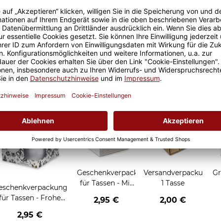
Sicherer Kauf Auf Rechnung
Produktion in 
Grußkarten zum Verschenken
Geschenkverpackung
Versandverpackung
Gr
für Tassen - Mit
1 Tasse
eschenkverpackung
Liebe geschenkt
für Tassen - Frohe
2,95 €
2,00 €
Weihnachten -
2,95 €
Rentier