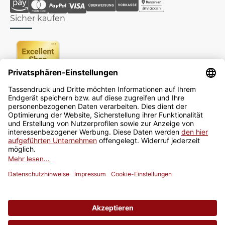
Sicher kaufen
Newsletter
Jetzt anmelden
* Alle Preise inkl. gesetzlicher USt., zzgl.
Versand