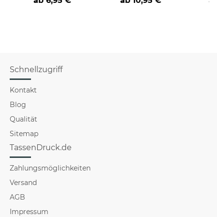
ab 6,95 €
ab
10,95 €
a
die Familie
Schnellzugriff
Kontakt
Blog
Qualität
Sitemap
TassenDruck.de
Zahlungsmöglichkeiten
Versand
AGB
Impressum