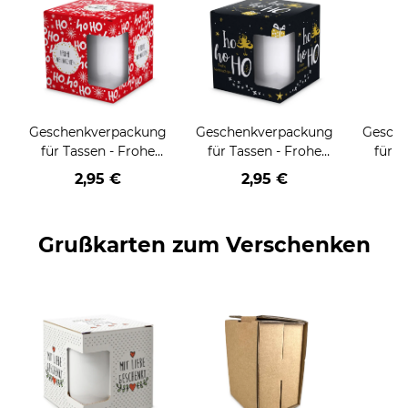
Geschenkverpackung
Geschenkverpackung
Gesch
für Tassen - Frohe
für Tassen - Frohe
für T
Weihnachten - HO
Weihnachten - HO
Wei
2,95 €
2,95 €
HO HO - rot
HO HO - schwarz
Grußkarten zum Verschenken