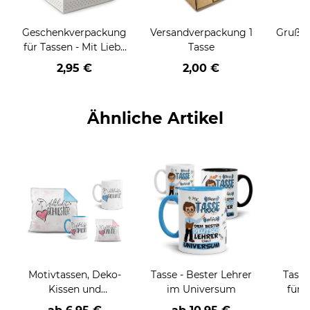
Geschenkverpackung
Versandverpackung 1
Grußka
für Tassen - Mit Liebe
Tasse
geschenkt
2,95 €
2,00 €
Ähnliche Artikel
Motivtassen, Deko-
Tasse - Bester Lehrer
Tasse
Kissen und
im Universum
für 
Geschenke-Sets für
M