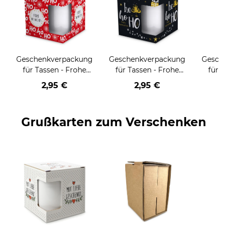
Geschenkverpackung
Geschenkverpackung
Gesch
für Tassen - Frohe
für Tassen - Frohe
für T
Weihnachten - HO
Weihnachten - HO
Wei
2,95 €
2,95 €
HO HO - rot
HO HO - schwarz
Grußkarten zum Verschenken