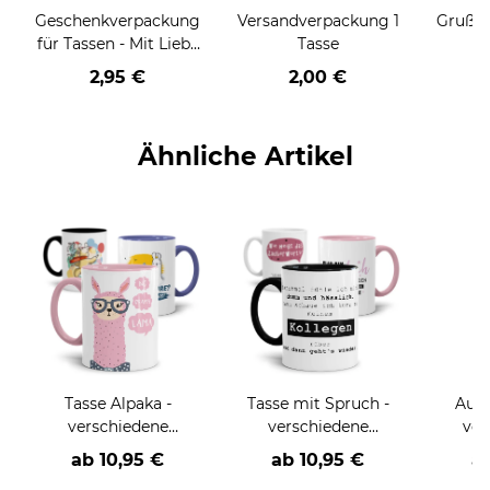
Geschenkverpackung
Versandverpackung 1
Grußka
für Tassen - Mit Liebe
Tasse
geschenkt
2,95 €
2,00 €
Ähnliche Artikel
Tasse Alpaka -
Tasse mit Spruch -
Auto
verschiedene
verschiedene
ver
Sprüche, Motive und
Sprüche und Motive-
ab
10,95 €
ab
10,95 €
a
Farben-