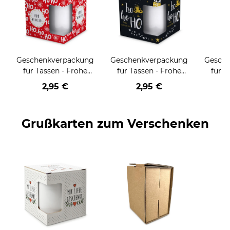
Geschenkverpackung
Geschenkverpackung
Gesch
für Tassen - Frohe
für Tassen - Frohe
für T
Weihnachten - HO
Weihnachten - HO
Wei
2,95 €
2,95 €
HO HO - rot
HO HO - schwarz
Grußkarten zum Verschenken