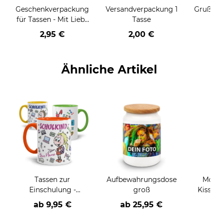
Geschenkverpackung
Versandverpackung 1
Grußka
für Tassen - Mit Liebe
Tasse
geschenkt
2,95 €
2,00 €
Ähnliche Artikel
Tassen zur
Aufbewahrungsdose
Moti
Einschulung -
groß
Kissen
verschiedene Motive
ab
9,95 €
ab
25,95 €
a