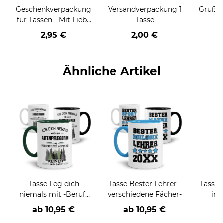
Geschenkverpackung
Versandverpackung 1
Grußka
für Tassen - Mit Liebe
Tasse
geschenkt
2,95 €
2,00 €
Ähnliche Artikel
Tasse Leg dich
Tasse Bester Lehrer -
Tasse 
niemals mit -Beruf-
verschiedene Fächer-
im
an
ab
10,95 €
ab
10,95 €
a