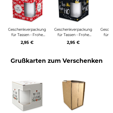
Geschenkverpackung
Geschenkverpackung
Gesch
für Tassen - Frohe
für Tassen - Frohe
für T
Weihnachten - HO
Weihnachten - HO
Wei
2,95 €
2,95 €
HO HO - rot
HO HO - schwarz
Grußkarten zum Verschenken