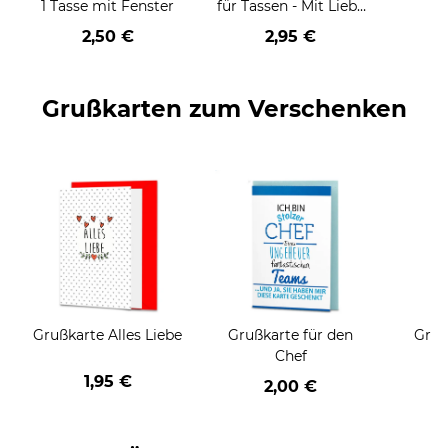
1 Tasse mit Fenster
für Tassen - Mit Liebe
geschenkt
2,50 €
2,95 €
Grußkarten zum Verschenken
Grußkarte Alles Liebe
Grußkarte für den
Gruß
Chef
1,95 €
2,00 €