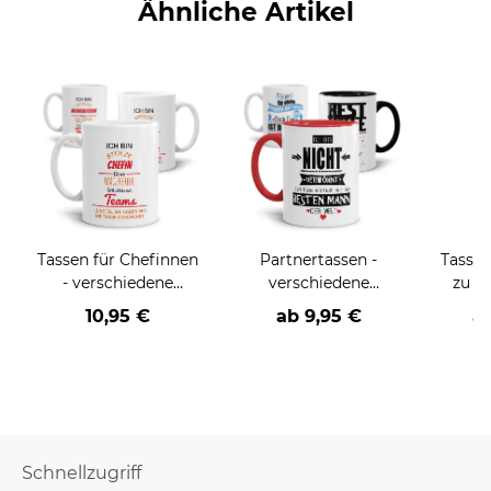
Ähnliche Artikel
Tassen für Chefinnen
Partnertassen -
Tasse 
- verschiedene
verschiedene
zu v
Bezeichnungen
Sprüche-
10,95 €
ab
9,95 €
a
Schnellzugriff