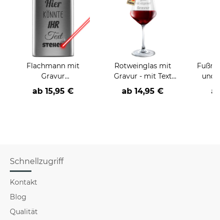
Flachmann mit
Rotweinglas mit
Fußma
Gravur
Gravur - mit Text
und 
personalisierbar mit
selbst gestalten
Wil
ab
15,95 €
ab
14,95 €
a
Wunschtext
Schnellzugriff
Kontakt
Blog
Qualität