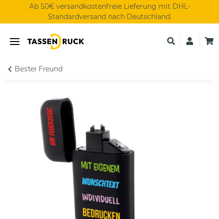
Ab 50€ versandkostenfreie Lieferung mit DHL-
Standardversand nach Deutschland.
Bester Freund