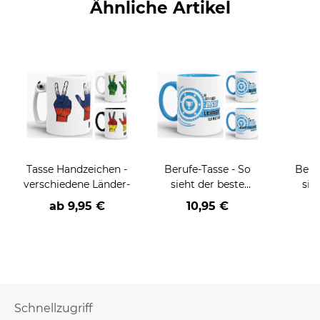
Ähnliche Artikel
Tasse Handzeichen -
Berufe-Tasse - So
Beru
verschiedene Länder-
sieht der beste
sie
BERUF aus -
BE
ab
9,95 €
10,95 €
verschiedene Berufe
versch
für Männer - Hellblau
f
Schnellzugriff