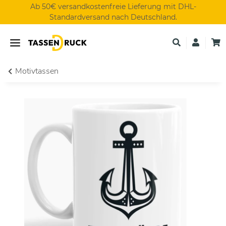
Ab 50€ versandkostenfreie Lieferung mit DHL-
Standardversand nach Deutschland.
Motivtassen