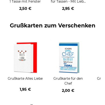
1 Tasse mit Fenster
für Tassen - Mit Liebe
geschenkt
2,50 €
2,95 €
Grußkarten zum Verschenken
Grußkarte Alles Liebe
Grußkarte für den
Gruß
Chef
1,95 €
2,00 €