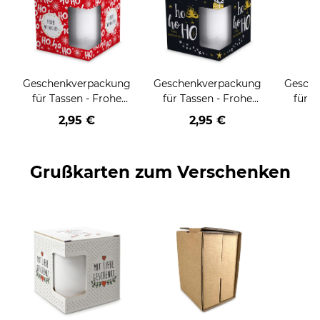
Geschenkverpackung
Geschenkverpackung
Gesch
für Tassen - Frohe
für Tassen - Frohe
für T
Weihnachten - HO
Weihnachten - HO
Wei
2,95 €
2,95 €
HO HO - rot
HO HO - schwarz
Grußkarten zum Verschenken