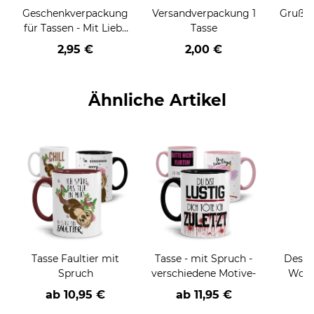
Geschenkverpackung
Versandverpackung 1
Grußka
für Tassen - Mit Liebe
Tasse
geschenkt
2,95 €
2,00 €
Ähnliche Artikel
Tasse Faultier mit
Tasse - mit Spruch -
Desig
Spruch
verschiedene Motive-
Wolf
"Hal
ab
10,95 €
ab
11,95 €