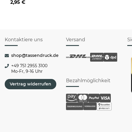
2,95 €
Rentier
Kontaktiere uns
Versand
S
shop@tassendruck.de
+49 751 2955 3100
Mo-Fr, 9-16 Uhr
Bezahlmöglichkeit
Vertrag widerrufen