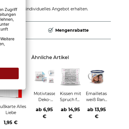
stellen und individuelles Angebot erhalten.
Deutschland
Mengenrabatte
Ähnliche Artikel
Motivtassen,
Kissen mit
Emailletasse
Deko-
Spruch für
weiß Rand
Kissen
Mama -
blau - 300
ußkarte Alles
ab 6,95
ab
14,95
ab
13,95
und
Danke
ml
Liebe
€
€
€
Geschenke-
Mama
1,95 €
Sets für