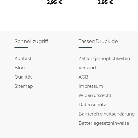
2,95 €
2,95 €
HO HO - rot
HO HO - schwarz
Schnellzugriff
TassenDruck.de
Kontakt
Zahlungsmöglichkeiten
Blog
Versand
Qualität
AGB
Sitemap
Impressum
Widerrufsrecht
Datenschutz
Barrierefreiheitserklärung
Batteriegesetzhinweise