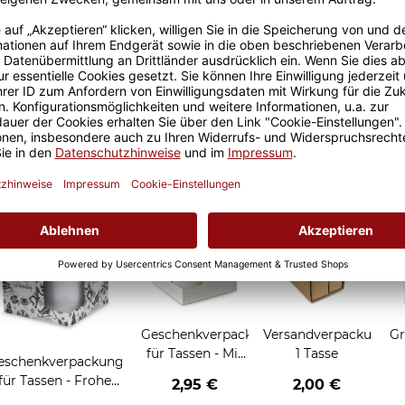
Größere Stückzahl? Anfrage 
Sicherer Kauf Auf Rechnung
Produktion in 
Grußkarten zum Verschenken
Geschenkverpackung
Versandverpackung
Gr
für Tassen - Mit
1 Tasse
eschenkverpackung
Liebe geschenkt
für Tassen - Frohe
2,95 €
2,00 €
Weihnachten -