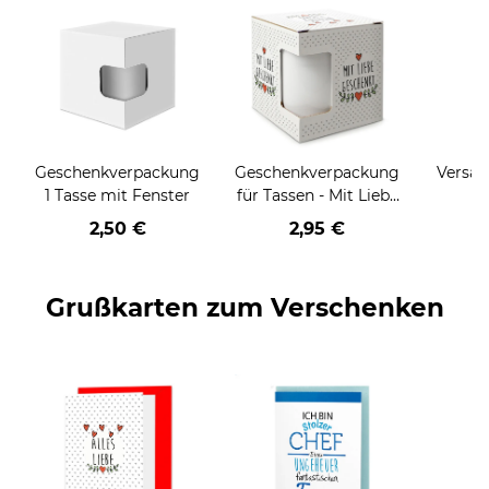
Geschenkverpackung
Geschenkverpackung
Versan
1 Tasse mit Fenster
für Tassen - Mit Liebe
geschenkt
2,50 €
2,95 €
Grußkarten zum Verschenken