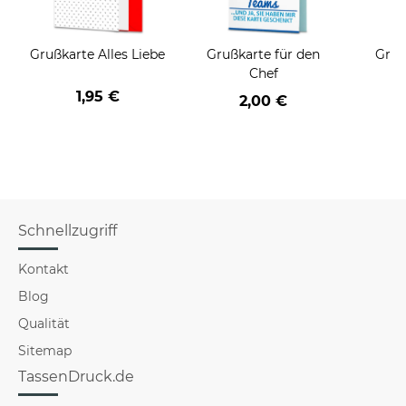
Grußkarte Alles Liebe
Grußkarte für den
Gruß
Chef
1,95 €
2,00 €
Schnellzugriff
Kontakt
Blog
Qualität
Sitemap
TassenDruck.de