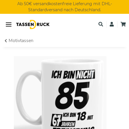
Ab 50€ versandkostenfreie Lieferung mit DHL-
Standardversand nach Deutschland.
Motivtassen