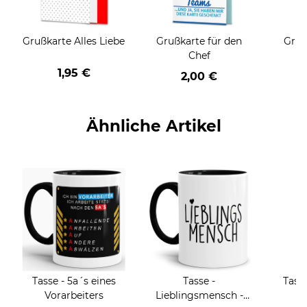
Grußkarte Alles Liebe
Grußkarte für den
Gruß
Chef
1,95 €
2,00 €
Ähnliche Artikel
Tasse - 5a´s eines
Tasse -
Tass
Vorarbeiters
Lieblingsmensch -