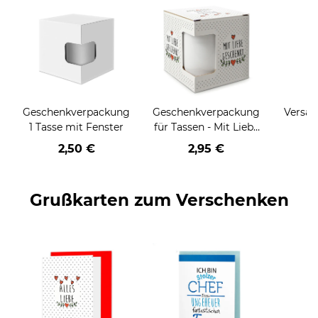
Geschenkverpackung
Geschenkverpackung
Versan
1 Tasse mit Fenster
für Tassen - Mit Liebe
geschenkt
2,50 €
2,95 €
Grußkarten zum Verschenken