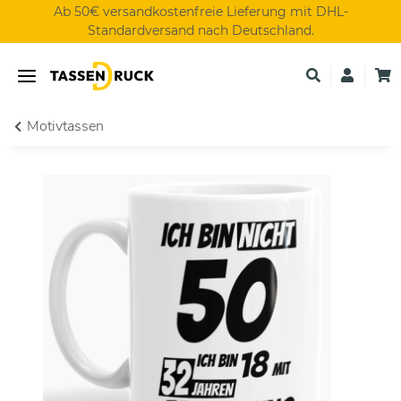
Ab 50€ versandkostenfreie Lieferung mit DHL-
Standardversand nach Deutschland.
Motivtassen