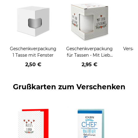
Geschenkverpackung
Geschenkverpackung
Versan
1 Tasse mit Fenster
für Tassen - Mit Liebe
geschenkt
2,50 €
2,95 €
Grußkarten zum Verschenken