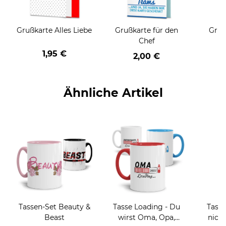
Grußkarte Alles Liebe
Grußkarte für den
Gruß
Chef
1,95 €
2,00 €
Ähnliche Artikel
Tassen-Set Beauty &
Tasse Loading - Du
Tass
Beast
wirst Oma, Opa,
nicht