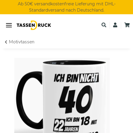
Ab 50€ versandkostenfreie Lieferung mit DHL-
Standardversand nach Deutschland.
Motivtassen