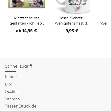
Platzset selbst
Tasse "Schatz -
Ge
gestalten - Ich liebe
Wenigstens hast du
"Weltl
dich - mit 4 Fotos
keinen hässlichen
Ta
ab
14,95 €
9,95 €
Freund" - Weiss
Schnellzugriff
Kontakt
Blog
Qualität
Sitemap
TassenDruck.de