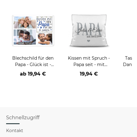
Blechschild für den
Kissen mit Spruch -
Tasse
Papa - Glück ist -
Papa seit - mit
Danke 
Collage mit 3 Fotos -
Kindernamen und
ab
19,94 €
19,94 €
DIN A3
Geburtsjahr - Weiß
flauschig
Schnellzugriff
Kontakt