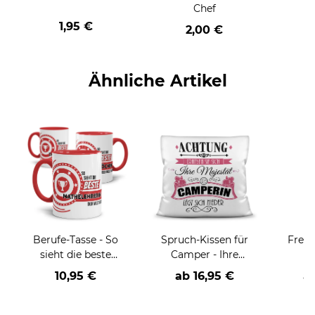
Chef
1,95 €
2,00 €
Ähnliche Artikel
Berufe-Tasse - So
Spruch-Kissen für
Frech
sieht die beste
Camper - Ihre
K
BERUF aus -
Majestät die
Blum
10,95 €
ab
16,95 €
a
verschiedene Berufe
Camperin
Belei
für Frauen