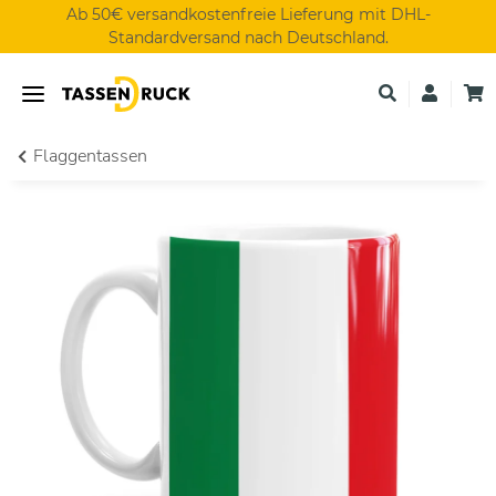
Ab 50€ versandkostenfreie Lieferung mit DHL-
Standardversand nach Deutschland.
Flaggentassen