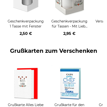
Geschenkverpackung
Geschenkverpackung
Versan
1 Tasse mit Fenster
für Tassen - Mit Liebe
geschenkt
2,50 €
2,95 €
Grußkarten zum Verschenken
Grußkarte Alles Liebe
Grußkarte für den
Gruß