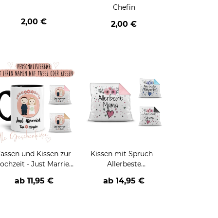
Chefin
2,00 €
2,00 €
Tassen und Kissen zur
Kissen mit Spruch -
ochzeit - Just Married
Allerbeste
- mit Namen
Familienmitglieder und
ab
11,95 €
ab
14,95 €
beschriften
Freunde