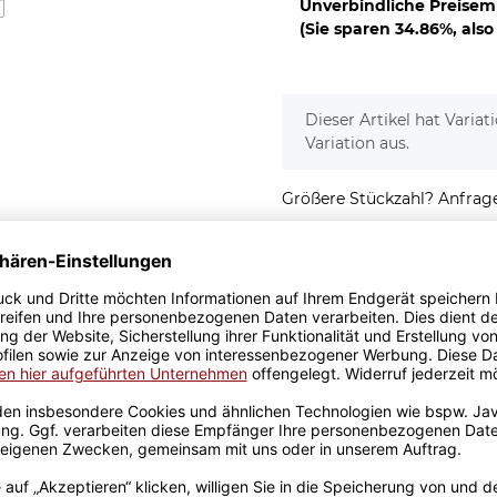
Unverbindliche Preisem
(Sie sparen
34.86%
, als
x
Dieser Artikel hat Varia
Variation aus.
Größere Stückzahl? Anfrage 
Sicherer Kauf Auf Rechnung
Produktion in 
Passend zu Deinem Kiss
 - Danke Mama
uch - Danke Mama - in
rtige Kissenhülle mit
tgelieferten, passenden