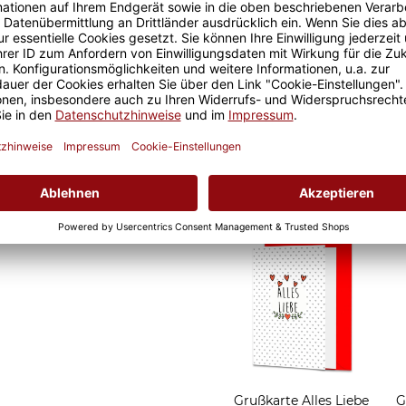
oder Geburtstag für jede
t und bleibende
 Danke zu sagen.
D
Grußkarten zum Versch
Grußkarte Alles Liebe
G