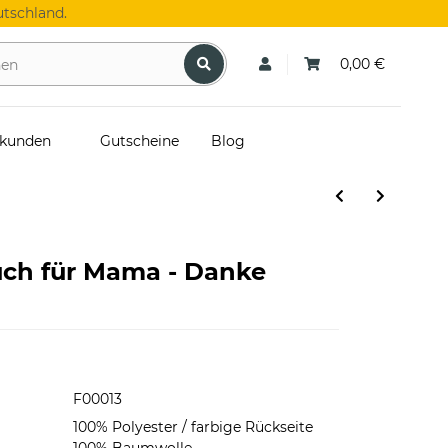
tschland.
0,00 €
skunden
Gutscheine
Blog
uch für Mama - Danke
F00013
100% Polyester / farbige Rückseite