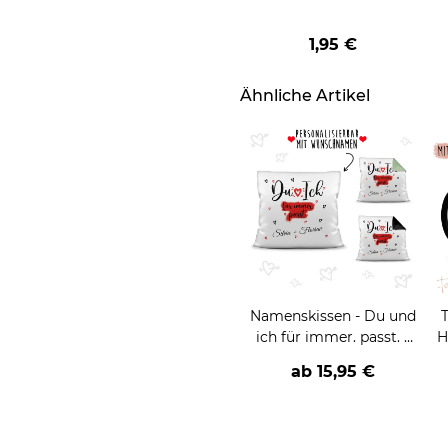
1,95 €
Ähnliche Artikel
Namenskissen - Du und
ich für immer. passt. -
H
mit zwei Namen
ab
15,95 €
beschriften