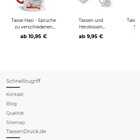
Tasse Hasi - Sprüche
Tassen und
Tasse
zu verschiedenen
Herzkissen
Sü
Anlässen
"Herzballons" mit
ve
ab
10,95 €
ab
9,95 €
a
süßen Sprüchen
S
Schnellzugriff
Kontakt
Blog
Qualität
Sitemap
TassenDruck.de