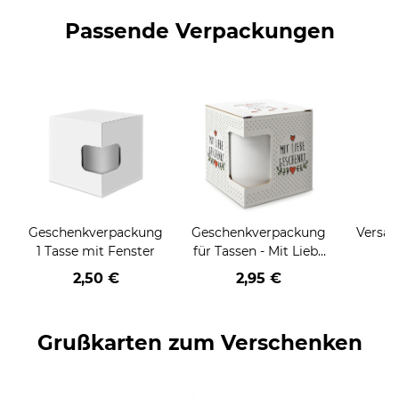
Passende Verpackungen
Geschenkverpackung
Geschenkverpackung
Versan
1 Tasse mit Fenster
für Tassen - Mit Liebe
geschenkt
2,50 €
2,95 €
Grußkarten zum Verschenken