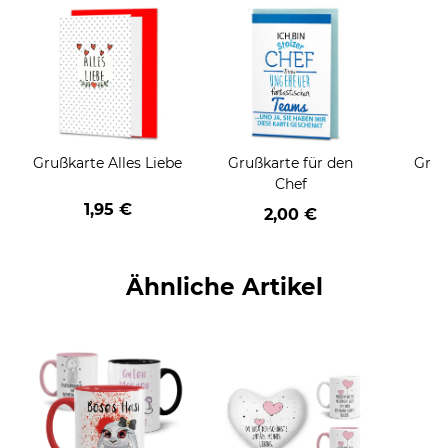
Grußkarte Alles Liebe
Grußkarte für den
Gruß
Chef
1,95 €
2,00 €
Ähnliche Artikel