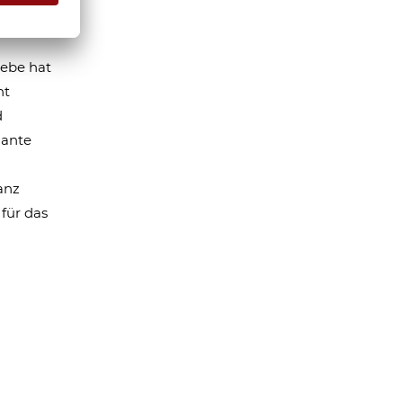
iebe hat
nt
d
mante
anz
für das