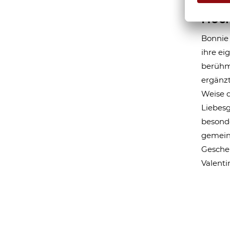
mit 
Hoc
Bonnie 
ihre ei
berühmt
ergänzt
Weise d
Liebesg
besond
gemeins
Geschen
Valenti