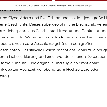
Namen - 2 verschiedene Größen im
hformat
und Clyde, Adam und Eva, Tristan und Isolde – jede große L
gene Geschichte. Dieses außergewöhnliche Blechschild verei
e Liebespaare aus Geschichte, Literatur und Popkultur un
 sie durch die Wunschnamen des Paares. So wird auf char
eutlich: Auch eure Geschichte gehört zu den großen
eschichten. Das stilvolle Design macht das Schild zu einer g
eren Liebeserklärung und einer wunderschönen Dekoration 
ame Zuhause. Eine originelle und zugleich emotionale
kidee zur Hochzeit, Verlobung, zum Hochzeitstag oder
nstag.