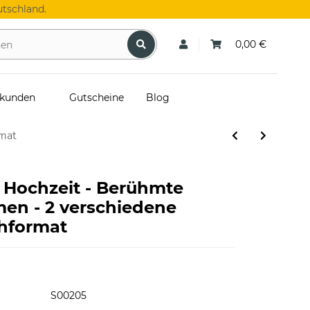
tschland.
0,00 €
skunden
Gutscheine
Blog
rmat
r Hochzeit - Berühmte
men - 2 verschiedene
hformat
S00205