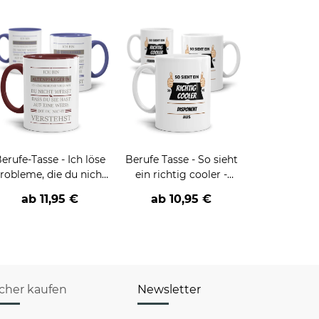
erufe-Tasse - Ich löse
Berufe Tasse - So sieht
robleme, die du nicht
ein richtig cooler -
verstehst -
BERUF- aus
ab
11,95 €
ab
10,95 €
verschiedene Berufe
icher kaufen
Newsletter