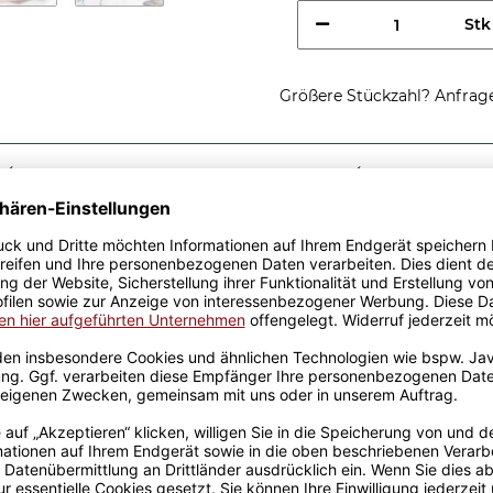
Stk
Größere Stückzahl? Anfrage 
Sicherer Kauf Auf Rechnung
Produktion in 
Passende Verpackungen
ung einer
 - ist eine tolle
 roten Berufe-Tassen aus
von unserem Grafik-Team
de in unserer eigenen
pülmaschinen- und