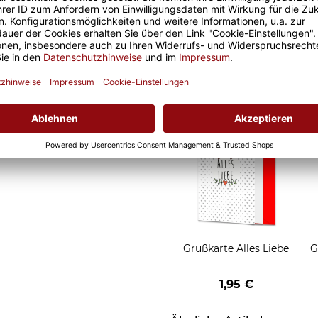
eude an unseren Fototassen
Geschenkverpackung 1
 Morgen, oder
Tasse mit Fenster
t.
2,50 €
Grußkarten zum Versch
Grußkarte Alles Liebe
G
1,95 €