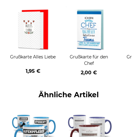
Grußkarte Alles Liebe
Grußkarte für den
Gruß
Chef
1,95 €
2,00 €
Ähnliche Artikel