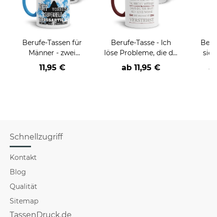
Berufe-Tassen für
Berufe-Tasse - Ich
Beru
Männer - zwei
löse Probleme, die du
sieh
Farbvarianten
nicht verstehst -
coole
11,95 €
ab
11,95 €
a
verschiedene Berufe
Schnellzugriff
Kontakt
Blog
Qualität
Sitemap
TassenDruck.de