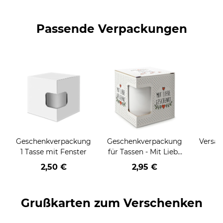
Passende Verpackungen
Geschenkverpackung
Geschenkverpackung
Versan
1 Tasse mit Fenster
für Tassen - Mit Liebe
geschenkt
2,50 €
2,95 €
Grußkarten zum Verschenken