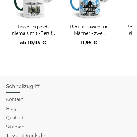
Tasse Leg dich
Berufe-Tassen für
Beru
niemals mit -Beruf-
Männer - zwei
sie
an
Farbvarianten
BE
ab
10,95 €
11,95 €
versch
für Mä
Schnellzugriff
Kontakt
Blog
Qualität
Sitemap
TassenDruck.de