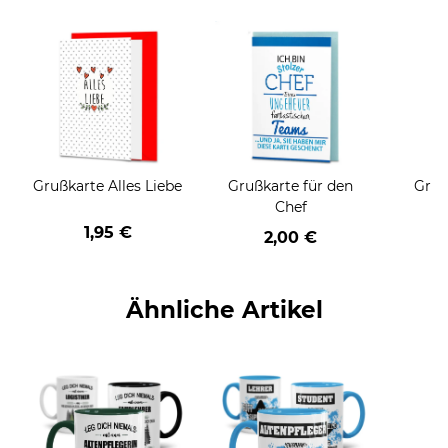
Grußkarte Alles Liebe
Grußkarte für den
Gruß
Chef
1,95 €
2,00 €
Ähnliche Artikel