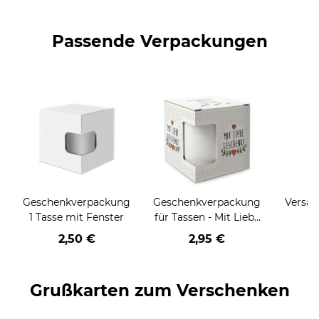
Passende Verpackungen
Geschenkverpackung
Geschenkverpackung
Versan
1 Tasse mit Fenster
für Tassen - Mit Liebe
geschenkt
2,50 €
2,95 €
Grußkarten zum Verschenken