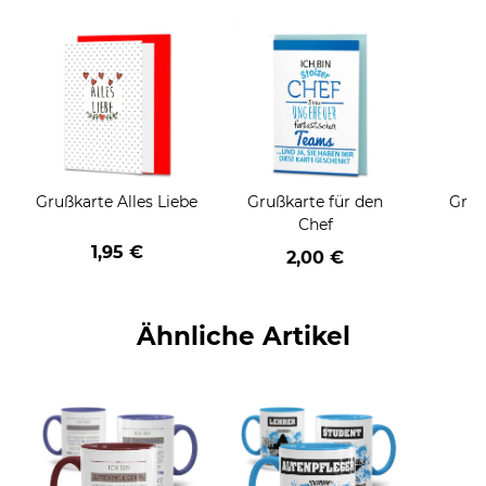
Grußkarte Alles Liebe
Grußkarte für den
Gruß
Chef
1,95 €
2,00 €
Ähnliche Artikel