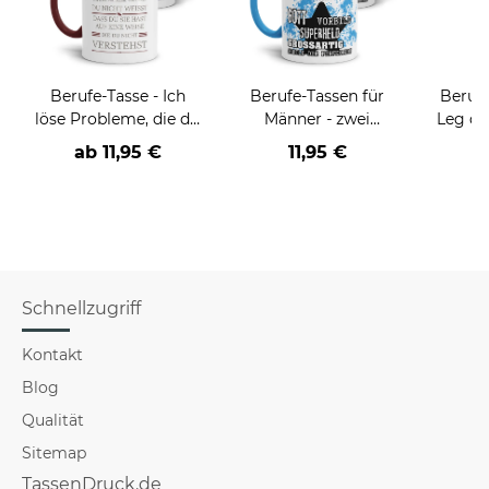
Berufe-Tasse - Ich
Berufe-Tassen für
Berufe
löse Probleme, die du
Männer - zwei
Leg di
nicht verstehst -
Farbvarianten
einer/
ab
11,95 €
11,95 €
a
verschiedene Berufe
Schnellzugriff
Kontakt
Blog
Qualität
Sitemap
TassenDruck.de