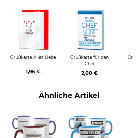
Grußkarte Alles Liebe
Grußkarte für den
Gruß
Chef
1,95 €
2,00 €
Ähnliche Artikel