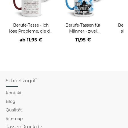
Berufe-Tasse - Ich
Berufe-Tassen für
Beru
löse Probleme, die du
Männer - zwei
sie
nicht verstehst -
Farbvarianten
BE
ab
11,95 €
11,95 €
verschiedene Berufe
versch
f
Schnellzugriff
Kontakt
Blog
Qualität
Sitemap
TassenDruck.de