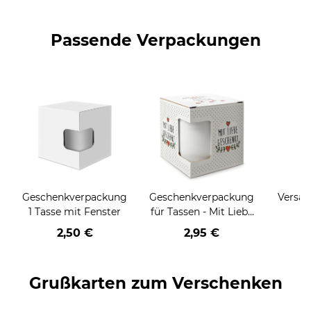
Passende Verpackungen
Geschenkverpackung
Geschenkverpackung
Versan
1 Tasse mit Fenster
für Tassen - Mit Liebe
geschenkt
2,50 €
2,95 €
Grußkarten zum Verschenken