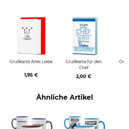
Grußkarte Alles Liebe
Grußkarte für den
Gruß
Chef
1,95 €
2,00 €
Ähnliche Artikel