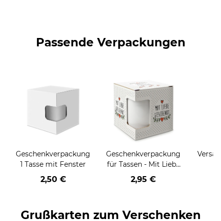
Passende Verpackungen
Geschenkverpackung
Geschenkverpackung
Versan
1 Tasse mit Fenster
für Tassen - Mit Liebe
geschenkt
2,50 €
2,95 €
Grußkarten zum Verschenken