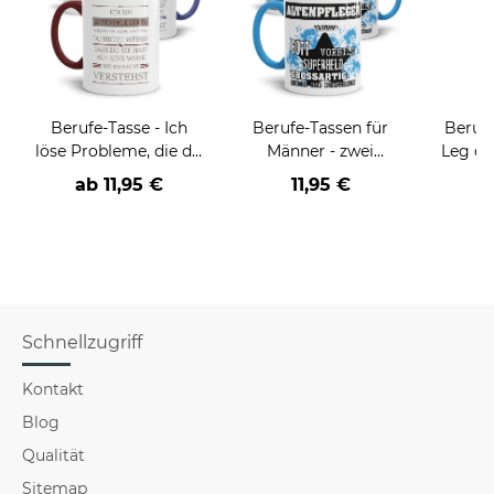
Berufe-Tasse - Ich
Berufe-Tassen für
Berufe
löse Probleme, die du
Männer - zwei
Leg di
nicht verstehst -
Farbvarianten
einer/
ab
11,95 €
11,95 €
a
verschiedene Berufe
Schnellzugriff
Kontakt
Blog
Qualität
Sitemap