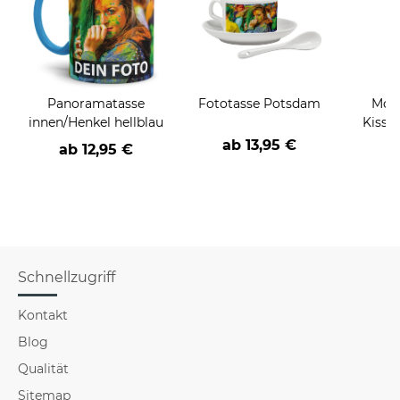
Panoramatasse
Fototasse Potsdam
Moti
innen/Henkel hellblau
Kissen
ab
13,95 €
ab
12,95 €
a
Schnellzugriff
Kontakt
Blog
Qualität
Sitemap