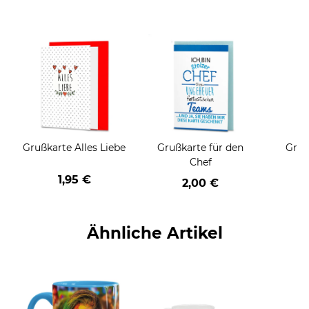
Grußkarte Alles Liebe
Grußkarte für den
Gruß
Chef
1,95 €
2,00 €
Ähnliche Artikel