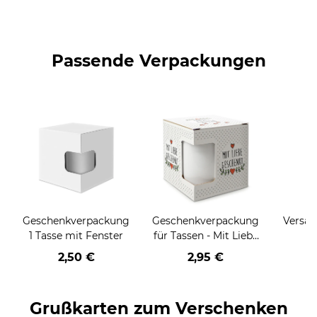
Passende Verpackungen
Geschenkverpackung
Geschenkverpackung
Versan
1 Tasse mit Fenster
für Tassen - Mit Liebe
geschenkt
2,50 €
2,95 €
Grußkarten zum Verschenken