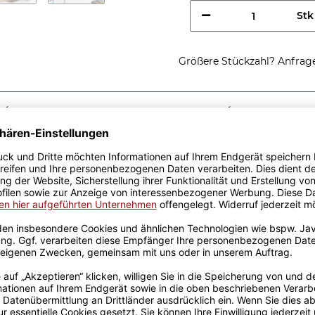
Stk
Größere Stückzahl? Anfrage 
Sicherer Kauf Auf Rechnung
Produktion in 
Passende Verpackungen
ung einer
ist eine tolle Geschenkidee,
Tassen aus hochwertiger
fik-Team designt. Mit viel
genen Produktion bedruckt.
rowellen geeignet. Somit