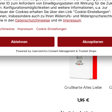
d Motivtassen garantiert
Geschenkverpackung 1
h, schmeckt gleich nochmal
Tasse mit Fenster
2,50 €
Grußkarten zum Versch
Grußkarte Alles Liebe
G
1,95 €