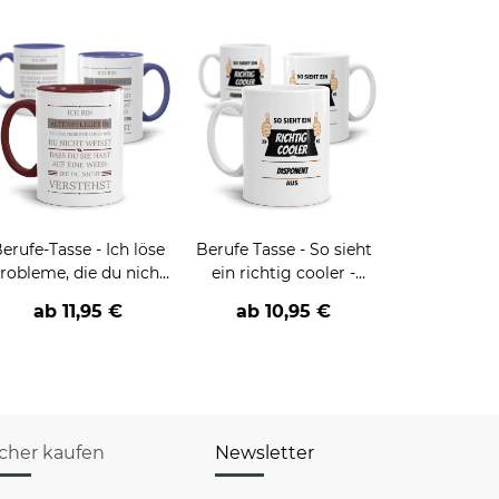
erufe-Tasse - Ich löse
Berufe Tasse - So sieht
robleme, die du nicht
ein richtig cooler -
verstehst -
BERUF- aus
ab
11,95 €
ab
10,95 €
verschiedene Berufe
icher kaufen
Newsletter