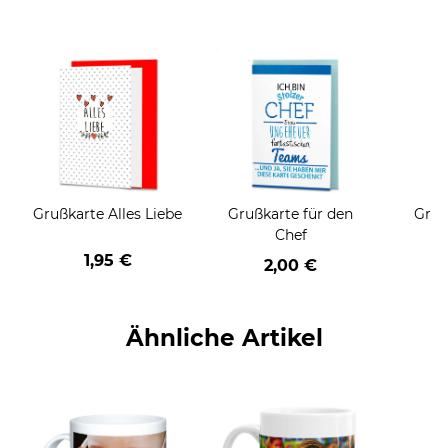
Grußkarte Alles Liebe
Grußkarte für den
Gruß
Chef
1,95 €
2,00 €
Ähnliche Artikel