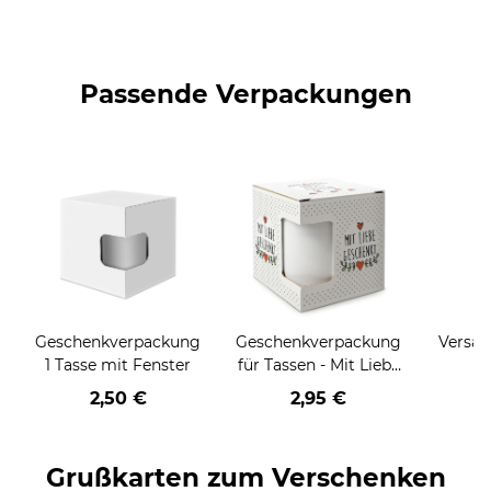
Passende Verpackungen
Geschenkverpackung
Geschenkverpackung
Versan
1 Tasse mit Fenster
für Tassen - Mit Liebe
geschenkt
2,50 €
2,95 €
Grußkarten zum Verschenken