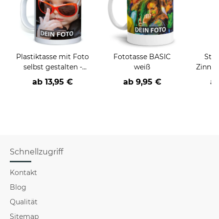
Plastiktasse mit Foto
Fototasse BASIC
Stä
selbst gestalten -
weiß
Zinnde
BPA-frei
ab
13,95 €
ab
9,95 €
a
Schnellzugriff
Kontakt
Blog
Qualität
Sitemap