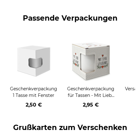
Passende Verpackungen
Geschenkverpackung
Geschenkverpackung
Versan
1 Tasse mit Fenster
für Tassen - Mit Liebe
geschenkt
2,50 €
2,95 €
Grußkarten zum Verschenken