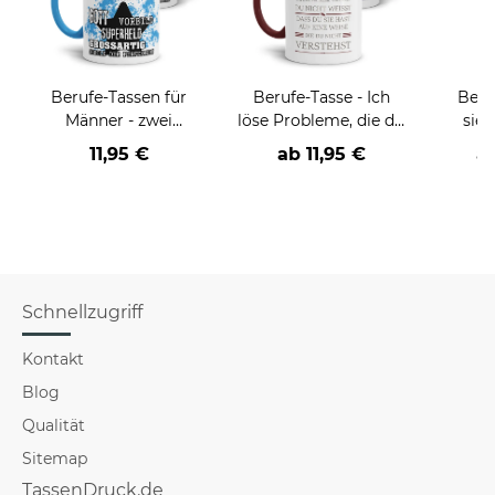
Berufe-Tassen für
Berufe-Tasse - Ich
Beru
Männer - zwei
löse Probleme, die du
sieh
Farbvarianten
nicht verstehst -
coole
11,95 €
ab
11,95 €
a
verschiedene Berufe
Schnellzugriff
Kontakt
Blog
Qualität
Sitemap
TassenDruck.de