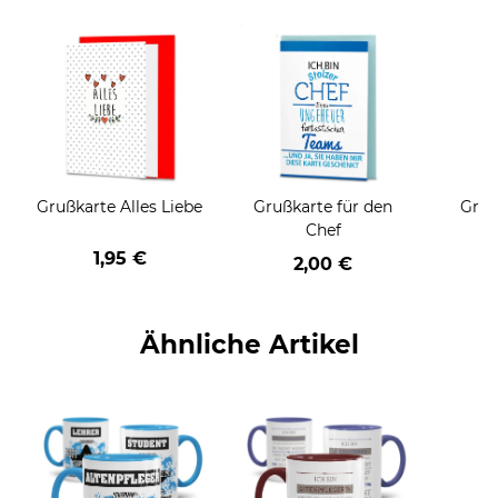
Grußkarte Alles Liebe
Grußkarte für den
Gruß
Chef
1,95 €
2,00 €
Ähnliche Artikel