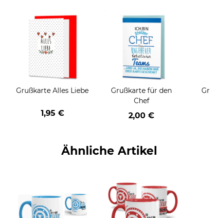
Grußkarte Alles Liebe
Grußkarte für den
Gruß
Chef
1,95 €
2,00 €
Ähnliche Artikel