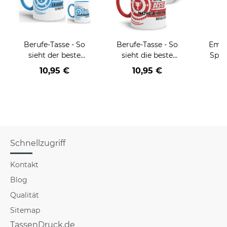
Berufe-Tasse - So
Berufe-Tasse - So
Email
sieht der beste
sieht die beste
Spru
BERUF aus -
BERUF aus -
der/d
10,95 €
10,95 €
verschiedene Berufe
verschiedene Berufe
B
für Männer - Hellblau
für Frauen
Schnellzugriff
Kontakt
Blog
Qualität
Sitemap
TassenDruck.de