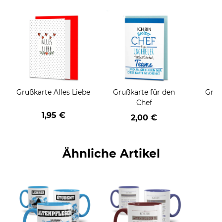
Grußkarte Alles Liebe
Grußkarte für den
Gruß
Chef
1,95 €
2,00 €
Ähnliche Artikel