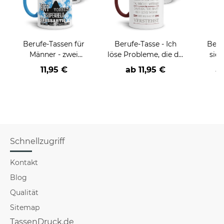
Berufe-Tassen für
Berufe-Tasse - Ich
Beru
Männer - zwei
löse Probleme, die du
sieh
Farbvarianten
nicht verstehst -
coole
11,95 €
ab
11,95 €
a
verschiedene Berufe
Schnellzugriff
Kontakt
Blog
Qualität
Sitemap
TassenDruck.de