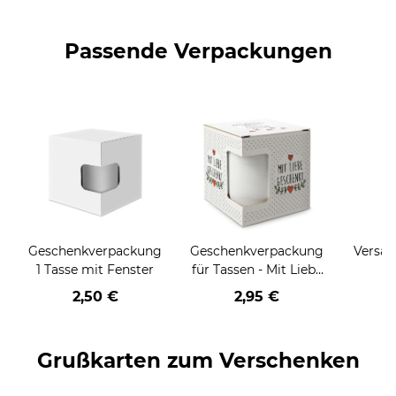
Passende Verpackungen
Geschenkverpackung
Geschenkverpackung
Versan
1 Tasse mit Fenster
für Tassen - Mit Liebe
geschenkt
2,50 €
2,95 €
Grußkarten zum Verschenken