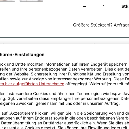
Stk
Größere Stückzahl? Anfrage 
Sicherer Kauf Auf Rechnung
Produktion in 
Passende Verpackungen
ung einer
- ist eine tolle
 roten Berufe-Tassen aus
von unserem Grafik-Team
de in unserer eigenen
pülmaschinen- und