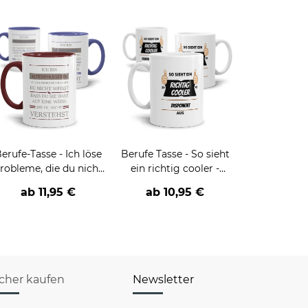
erufe-Tasse - Ich löse
Berufe Tasse - So sieht
robleme, die du nicht
ein richtig cooler -
verstehst -
BERUF- aus
ab
11,95 €
ab
10,95 €
verschiedene Berufe
icher kaufen
Newsletter