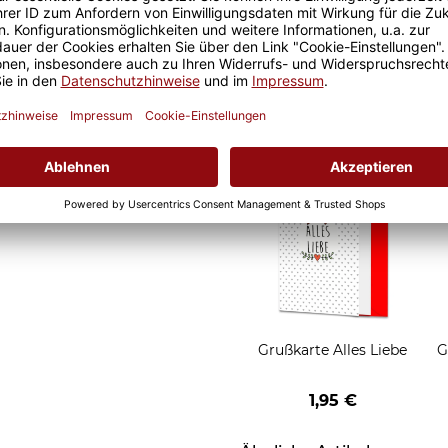
eude an unseren Fototassen
Geschenkverpackung 1
 Morgen, oder
Tasse mit Fenster
t.
2,50 €
Grußkarten zum Versch
Grußkarte Alles Liebe
G
1,95 €