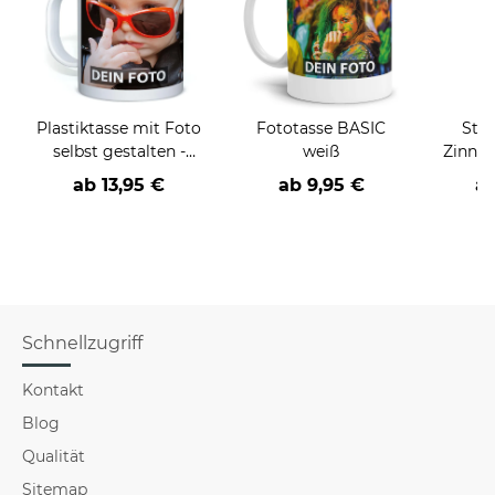
Plastiktasse mit Foto
Fototasse BASIC
Stä
selbst gestalten -
weiß
Zinnde
BPA-frei
ab
13,95 €
ab
9,95 €
a
Schnellzugriff
Kontakt
Blog
Qualität
Sitemap