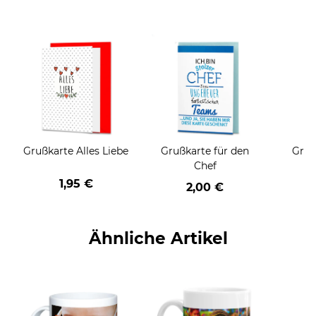
Grußkarte Alles Liebe
Grußkarte für den
Gruß
Chef
1,95 €
2,00 €
Ähnliche Artikel