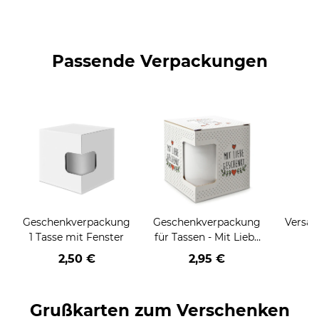
Passende Verpackungen
Geschenkverpackung
Geschenkverpackung
Versan
1 Tasse mit Fenster
für Tassen - Mit Liebe
geschenkt
2,50 €
2,95 €
Grußkarten zum Verschenken