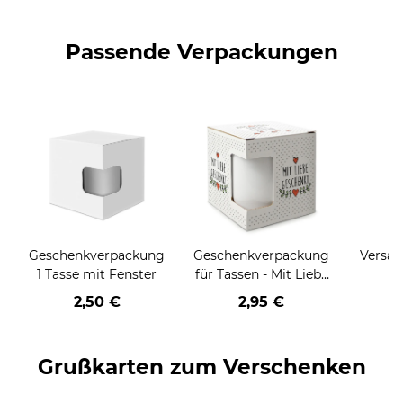
Passende Verpackungen
Geschenkverpackung
Geschenkverpackung
Versan
1 Tasse mit Fenster
für Tassen - Mit Liebe
geschenkt
2,50 €
2,95 €
Grußkarten zum Verschenken