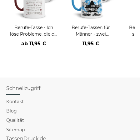
Berufe-Tasse - Ich
Berufe-Tassen für
Beru
löse Probleme, die du
Männer - zwei
sie
nicht verstehst -
Farbvarianten
BE
ab
11,95 €
11,95 €
verschiedene Berufe
versch
f
Schnellzugriff
Kontakt
Blog
Qualität
Sitemap
TassenDruck.de