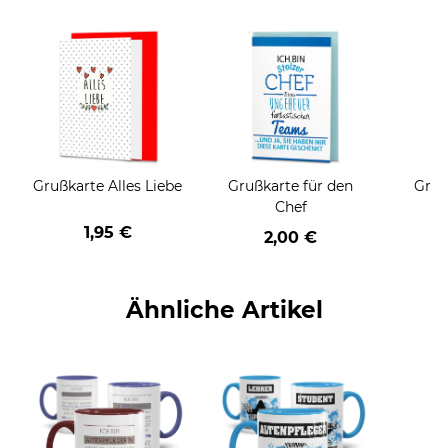
Grußkarte Alles Liebe
Grußkarte für den
Gruß
Chef
1,95 €
2,00 €
Ähnliche Artikel