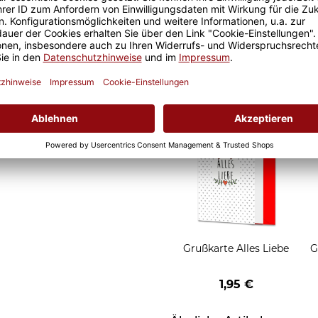
d Motivtassen garantiert
Geschenkverpackung 1
h, schmeckt gleich nochmal
Tasse mit Fenster
2,50 €
Grußkarten zum Versch
Grußkarte Alles Liebe
G
1,95 €