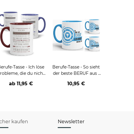
erufe-Tasse - Ich löse
Berufe-Tasse - So sieht
robleme, die du nicht
der beste BERUF aus -
verstehst -
verschiedene Berufe für
ab
11,95 €
10,95 €
verschiedene Berufe
Männer - Hellblau
icher kaufen
Newsletter