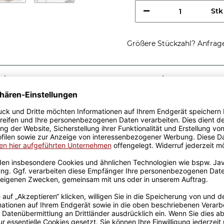
Stk
Größere Stückzahl? Anfrage 
Sicherer Kauf Auf Rechnung
Produktion in 
Passende Verpackungen
ung einer
 eine tolle Geschenkidee,
Tassen aus hochwertiger
fik-Team designt. Mit viel
genen Produktion bedruckt.
rowellen geeignet. Somit