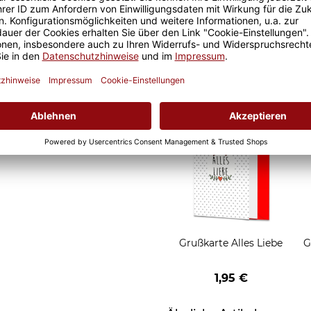
d Motivtassen garantiert
Geschenkverpackung 1
h, schmeckt gleich nochmal
Tasse mit Fenster
2,50 €
Grußkarten zum Versch
Grußkarte Alles Liebe
G
1,95 €