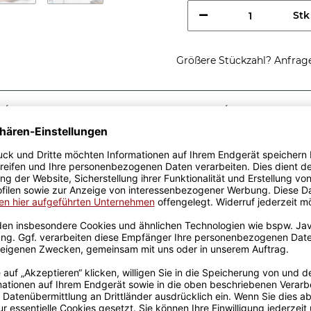
Stk
Größere Stückzahl? Anfrage 
Sicherer Kauf Auf Rechnung
Produktion in 
Passende Verpackungen
ung einer
st eine tolle Geschenkidee,
Tassen aus hochwertiger
fik-Team designt. Mit viel
genen Produktion bedruckt.
rowellen geeignet. Somit