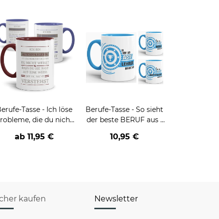
erufe-Tasse - Ich löse
Berufe-Tasse - So sieht
robleme, die du nicht
der beste BERUF aus -
verstehst -
verschiedene Berufe für
ab
11,95 €
10,95 €
verschiedene Berufe
Männer - Hellblau
icher kaufen
Newsletter