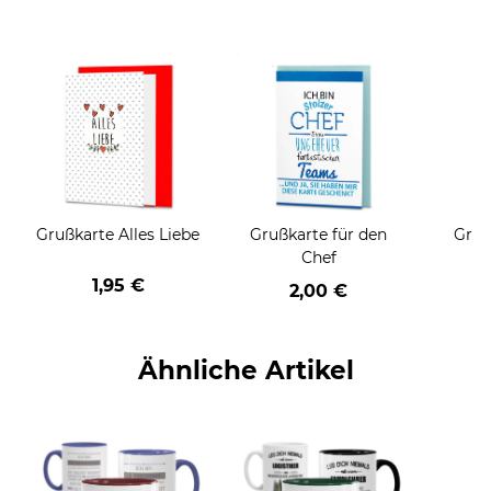
Grußkarte Alles Liebe
Grußkarte für den
Gruß
Chef
1,95 €
2,00 €
Ähnliche Artikel