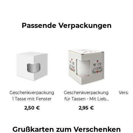
Passende Verpackungen
Geschenkverpackung
Geschenkverpackung
Versan
1 Tasse mit Fenster
für Tassen - Mit Liebe
geschenkt
2,50 €
2,95 €
Grußkarten zum Verschenken