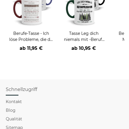
Berufe-Tasse - Ich
Tasse Leg dich
Beru
löse Probleme, die du
niemals mit -Beruf-
Män
nicht verstehst -
an
Far
ab
11,95 €
ab
10,95 €
verschiedene Berufe
Schnellzugriff
Kontakt
Blog
Qualität
Sitemap