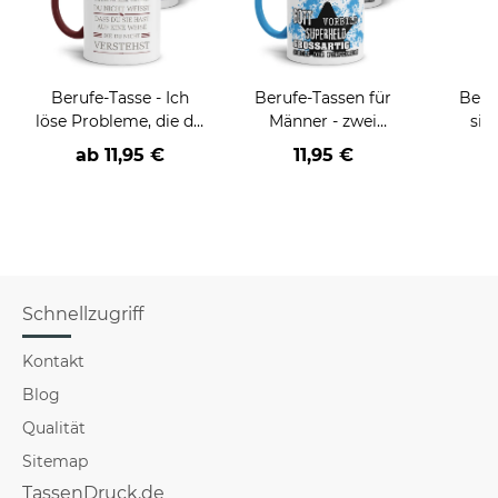
Berufe-Tasse - Ich
Berufe-Tassen für
Beru
löse Probleme, die du
Männer - zwei
sie
nicht verstehst -
Farbvarianten
BE
ab
11,95 €
11,95 €
verschiedene Berufe
versch
f
Schnellzugriff
Kontakt
Blog
Qualität
Sitemap
TassenDruck.de