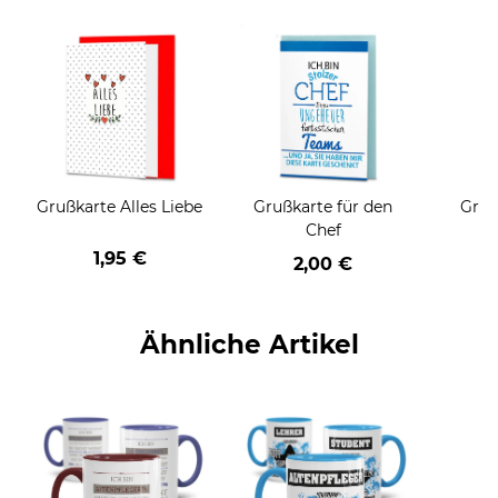
Grußkarte Alles Liebe
Grußkarte für den
Gruß
Chef
1,95 €
2,00 €
Ähnliche Artikel