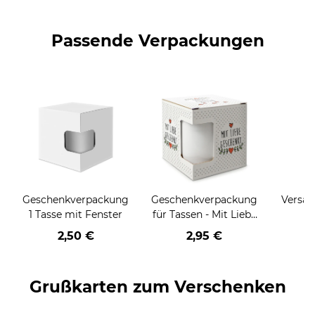
Passende Verpackungen
Geschenkverpackung
Geschenkverpackung
Versan
1 Tasse mit Fenster
für Tassen - Mit Liebe
geschenkt
2,50 €
2,95 €
Grußkarten zum Verschenken