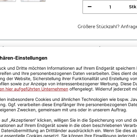
Stk
Größere Stückzahl? Anfrage 
Sicherer Kauf Auf Rechnung
Produktion in 
Passende Verpackungen
ung einer
 ist eine tolle
 roten Berufe-Tassen aus
von unserem Grafik-Team
de in unserer eigenen
pülmaschinen- und