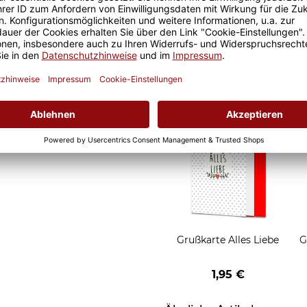
eude an unseren Fototassen
Geschenkverpackung 1
 Morgen, oder
Tasse mit Fenster
t.
2,50 €
Grußkarten zum Versch
Grußkarte Alles Liebe
G
1,95 €