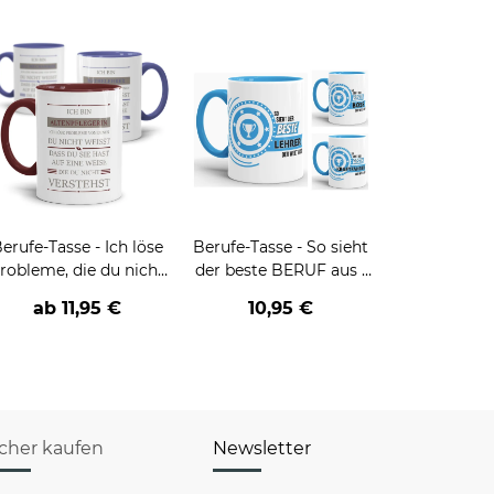
erufe-Tasse - Ich löse
Berufe-Tasse - So sieht
robleme, die du nicht
der beste BERUF aus -
verstehst -
verschiedene Berufe für
ab
11,95 €
10,95 €
verschiedene Berufe
Männer - Hellblau
icher kaufen
Newsletter