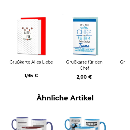
Grußkarte Alles Liebe
Grußkarte für den
Gruß
Chef
1,95 €
2,00 €
Ähnliche Artikel