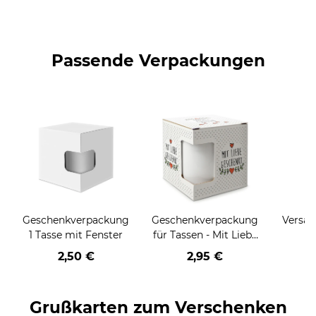
Passende Verpackungen
Geschenkverpackung
Geschenkverpackung
Versan
1 Tasse mit Fenster
für Tassen - Mit Liebe
geschenkt
2,50 €
2,95 €
Grußkarten zum Verschenken