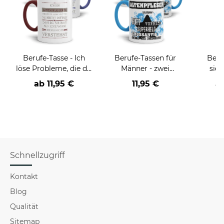
Berufe-Tasse - Ich
Berufe-Tassen für
Beru
löse Probleme, die du
Männer - zwei
sieh
nicht verstehst -
Farbvarianten
coole
ab
11,95 €
11,95 €
a
verschiedene Berufe
Schnellzugriff
Kontakt
Blog
Qualität
Sitemap