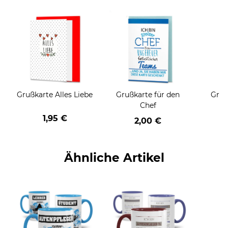
Grußkarte Alles Liebe
Grußkarte für den
Gruß
Chef
1,95 €
2,00 €
Ähnliche Artikel