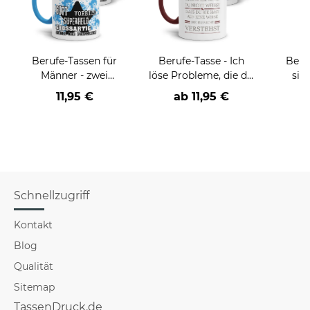
Berufe-Tassen für
Berufe-Tasse - Ich
Beru
Männer - zwei
löse Probleme, die du
sie
Farbvarianten
nicht verstehst -
BE
11,95 €
ab
11,95 €
verschiedene Berufe
versch
für Mä
Schnellzugriff
Kontakt
Blog
Qualität
Sitemap
TassenDruck.de