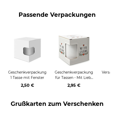
Passende Verpackungen
Geschenkverpackung
Geschenkverpackung
Versan
1 Tasse mit Fenster
für Tassen - Mit Liebe
geschenkt
2,50 €
2,95 €
Grußkarten zum Verschenken