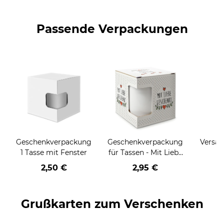
Passende Verpackungen
Geschenkverpackung
Geschenkverpackung
Versan
1 Tasse mit Fenster
für Tassen - Mit Liebe
geschenkt
2,50 €
2,95 €
Grußkarten zum Verschenken