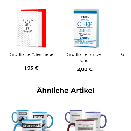
Grußkarte Alles Liebe
Grußkarte für den
Gruß
Chef
1,95 €
2,00 €
Ähnliche Artikel