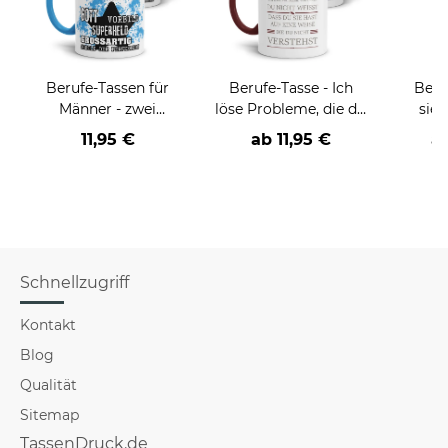
Berufe-Tassen für
Berufe-Tasse - Ich
Beru
Männer - zwei
löse Probleme, die du
sieh
Farbvarianten
nicht verstehst -
coole
11,95 €
ab
11,95 €
a
verschiedene Berufe
Schnellzugriff
Kontakt
Blog
Qualität
Sitemap
TassenDruck.de