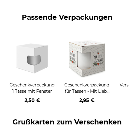
Passende Verpackungen
Geschenkverpackung
Geschenkverpackung
Versan
1 Tasse mit Fenster
für Tassen - Mit Liebe
geschenkt
2,50 €
2,95 €
Grußkarten zum Verschenken