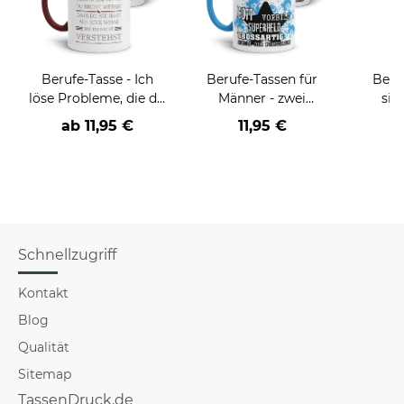
Berufe-Tasse - Ich
Berufe-Tassen für
Beru
löse Probleme, die du
Männer - zwei
sie
nicht verstehst -
Farbvarianten
BE
ab
11,95 €
11,95 €
verschiedene Berufe
versch
f
Schnellzugriff
Kontakt
Blog
Qualität
Sitemap
TassenDruck.de