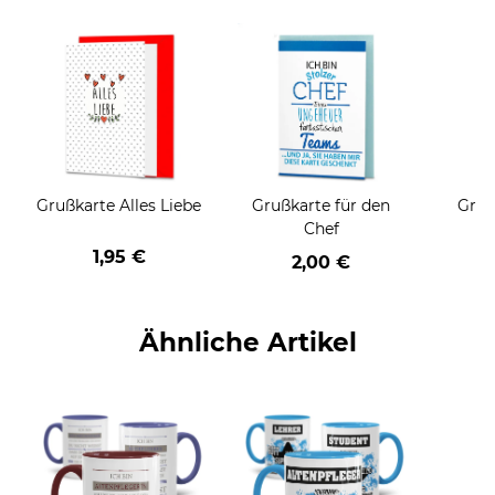
Grußkarte Alles Liebe
Grußkarte für den
Gruß
Chef
1,95 €
2,00 €
Ähnliche Artikel