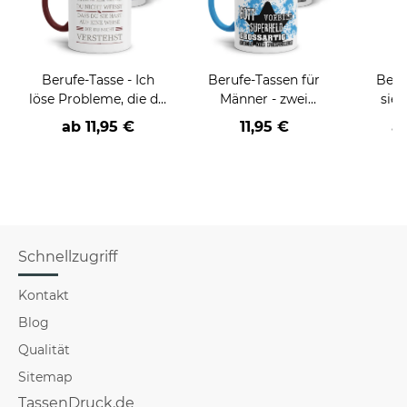
Berufe-Tasse - Ich
Berufe-Tassen für
Beru
löse Probleme, die du
Männer - zwei
sieh
nicht verstehst -
Farbvarianten
coole
ab
11,95 €
11,95 €
a
verschiedene Berufe
Schnellzugriff
Kontakt
Blog
Qualität
Sitemap
TassenDruck.de