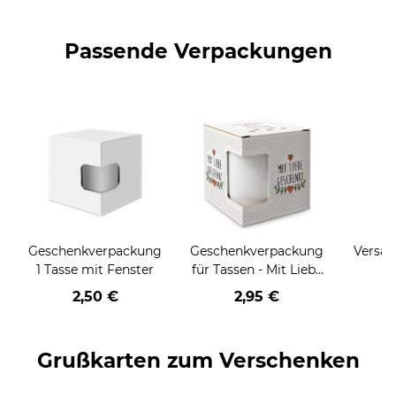
Passende Verpackungen
Geschenkverpackung
Geschenkverpackung
Versan
1 Tasse mit Fenster
für Tassen - Mit Liebe
geschenkt
2,50 €
2,95 €
Grußkarten zum Verschenken