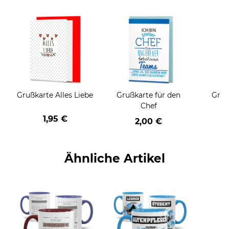
Grußkarte Alles Liebe
Grußkarte für den
Gruß
Chef
1,95 €
2,00 €
Ähnliche Artikel