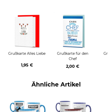
Grußkarte Alles Liebe
Grußkarte für den
Gruß
Chef
1,95 €
2,00 €
Ähnliche Artikel