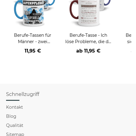
Berufe-Tassen für
Berufe-Tasse - Ich
Beru
Männer - zwei
löse Probleme, die du
sieh
Farbvarianten
nicht verstehst -
coole
11,95 €
ab
11,95 €
a
verschiedene Berufe
Schnellzugriff
Kontakt
Blog
Qualität
Sitemap