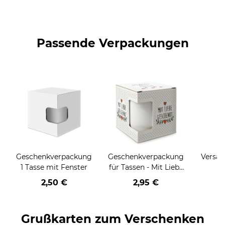
Passende Verpackungen
Geschenkverpackung
Geschenkverpackung
Versan
1 Tasse mit Fenster
für Tassen - Mit Liebe
geschenkt
2,50 €
2,95 €
Grußkarten zum Verschenken